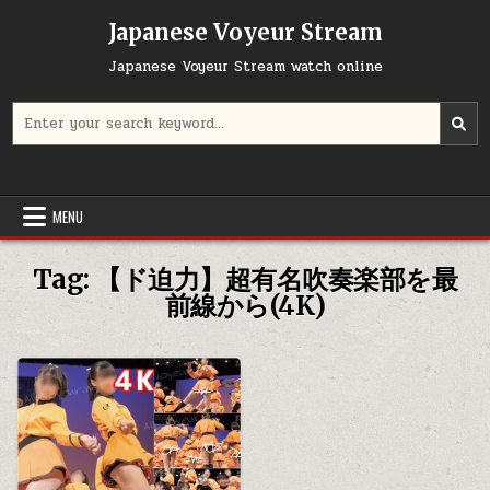
Skip
Japanese Voyeur Stream
to
content
Japanese Voyeur Stream watch online
Search
for:
MENU
Tag:
【ド迫力】超有名吹奏楽部を最
前線から(4K)