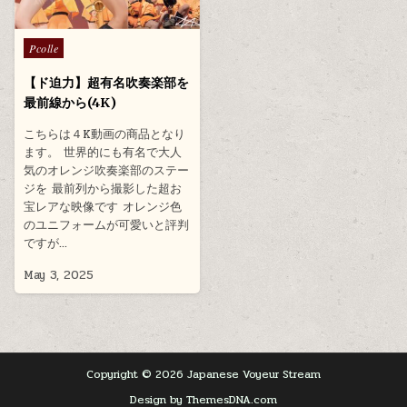
Posted
Pcolle
in
【ド迫力】超有名吹奏楽部を
最前線から(4K)
こちらは４K動画の商品となり
ます。 世界的にも有名で大人
気のオレンジ吹奏楽部のステー
ジを 最前列から撮影した超お
宝レアな映像です オレンジ色
のユニフォームが可愛いと評判
ですが…
May 3, 2025
Copyright © 2026 Japanese Voyeur Stream
Design by ThemesDNA.com