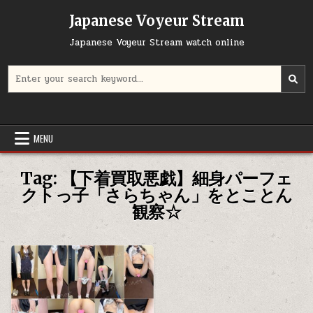
Skip
Japanese Voyeur Stream
to
content
Japanese Voyeur Stream watch online
Search
for:
MENU
Tag:
【下着買取悪戯】細身パーフェ
クトっ子「さらちゃん」をとことん
観察☆