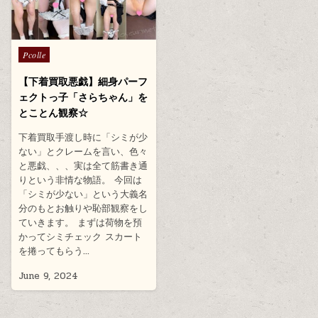
Posted
Pcolle
in
【下着買取悪戯】細身パーフ
ェクトっ子「さらちゃん」を
とことん観察☆
下着買取手渡し時に「シミが少
ない」とクレームを言い、色々
と悪戯、、、実は全て筋書き通
りという非情な物語。 今回は
「シミが少ない」という大義名
分のもとお触りや恥部観察をし
ていきます。 まずは荷物を預
かってシミチェック スカート
を捲ってもらう…
June 9, 2024