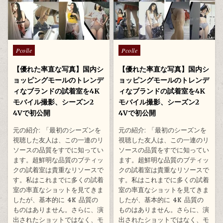
Posted
Posted
Pcolle
Pcolle
in
in
【優れた率直な写真】国内シ
【優れた率直な写真】国内シ
ョッピングモールのトレンデ
ョッピングモールのトレンデ
ィなブランドの試着室を4K
ィなブランドの試着室を4K
モバイル撮影、シーズン2
モバイル撮影、シーズン2
4Vで初公開
4Vで初公開
元の紹介: 「最初のシーズンを
元の紹介: 「最初のシーズンを
視聴した友人は、この一連のリ
視聴した友人は、この一連のリ
ソースの品質をすでに知ってい
ソースの品質をすでに知ってい
ます。超鮮明な品質のブティッ
ます。超鮮明な品質のブティッ
クの試着室は貴重なリソースで
クの試着室は貴重なリソースで
す。私はこれまでに多くの試着
す。私はこれまでに多くの試着
室の率直なショットを見てきま
室の率直なショットを見てきま
したが、基本的に 4K 品質の
したが、基本的に 4K 品質の
ものはありません。さらに、演
ものはありません。さらに、演
出されたショットではなく、モ
出されたショットではなく、モ