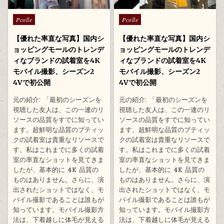
Posted
Posted
Pcolle
Pcolle
in
in
【優れた率直な写真】国内シ
【優れた率直な写真】国内シ
ョッピングモールのトレンデ
ョッピングモールのトレンデ
ィなブランドの試着室を4K
ィなブランドの試着室を4K
モバイル撮影、シーズン2
モバイル撮影、シーズン2
4Vで初公開
4Vで初公開
元の紹介: 「最初のシーズンを
元の紹介: 「最初のシーズンを
視聴した友人は、この一連のリ
視聴した友人は、この一連のリ
ソースの品質をすでに知ってい
ソースの品質をすでに知ってい
ます。超鮮明な品質のブティッ
ます。超鮮明な品質のブティッ
クの試着室は貴重なリソースで
クの試着室は貴重なリソースで
す。私はこれまでに多くの試着
す。私はこれまでに多くの試着
室の率直なショットを見てきま
室の率直なショットを見てきま
したが、基本的に 4K 品質の
したが、基本的に 4K 品質の
ものはありません。さらに、演
ものはありません。さらに、演
出されたショットではなく、モ
出されたショットではなく、モ
バイル撮影であることは誰もが
バイル撮影であることは誰もが
知っています。モバイル撮影方
知っています。モバイル撮影方
法は、下着越しに体毛が見える
法は、下着越しに体毛が見える