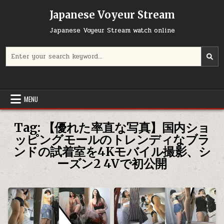
Skip
Japanese Voyeur Stream
to
content
Japanese Voyeur Stream watch online
Search
for:
MENU
Tag:
【優れた率直な写真】国内ショ
ッピングモールのトレンディなブラ
ンドの試着室を4Kモバイル撮影、シ
ーズン2 4Vで初公開