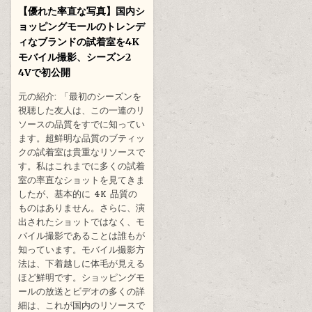
【優れた率直な写真】国内シ
ョッピングモールのトレンデ
ィなブランドの試着室を4K
モバイル撮影、シーズン2
4Vで初公開
元の紹介: 「最初のシーズンを
視聴した友人は、この一連のリ
ソースの品質をすでに知ってい
ます。超鮮明な品質のブティッ
クの試着室は貴重なリソースで
す。私はこれまでに多くの試着
室の率直なショットを見てきま
したが、基本的に 4K 品質の
ものはありません。さらに、演
出されたショットではなく、モ
バイル撮影であることは誰もが
知っています。モバイル撮影方
法は、下着越しに体毛が見える
ほど鮮明です。ショッピングモ
ールの放送とビデオの多くの詳
細は、これが国内のリソースで