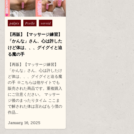
Posted
palpis
Pcolle
voyvid
in
【再販】【マッサージ練習】
「かんな」さん、心は許した
けど体は、、、グイグイと迫
る魔の手
【再販】【マッサージ練習】
「かんな」さん、心は許したけ
ど体は、、、グイグイと迫る魔
の手 ※こちらは他サイトでも
販売された商品です。重複購入
にご注意ください。 マッサー
ジ後のまったりタイム ここま
で解された体は言わばもう僕の
作品…
January 16, 2025