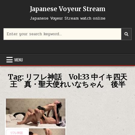
Skip
Japanese Voyeur Stream
to
content
Japanese Voyeur Stream watch online
Search
for:
MENU
Tag:
リフレ神話 Vol:33 中イキ四天
王 真・聖天使れいなちゃん 後半