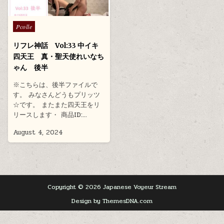
Posted
Pcolle
in
リフレ神話 Vol:33 中イキ
四天王 真・聖天使れいなち
ゃん 後半
※こちらは、後半ファイルで
す。 みなさんどうもプリッツ
☆です。 またまた四天王をリ
リースします・ 商品ID:…
August 4, 2024
Copyright © 2026 Japanese Voyeur Stream
Design by ThemesDNA.com