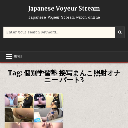
Skip
Japanese Voyeur Stream
to
content
Japanese Voyeur Stream watch online
Search
for:
MENU
Tag:
個別学習塾 接写まんこ照射オナ
ニー パート3