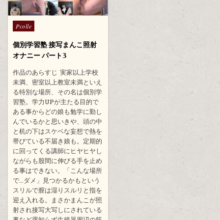
Posted
Pcolle
in
個別学習塾 接写まんこ照射
オナニー パート3
作品のあらすじ 実家以上学校
未満、密室以上教室未満といえ
る特別な場所、その名は個別学
習塾。学力UPが主たる目的で
ある事からどの娘も勉学に勤し
んでいるかと思いきや、頭の中
と机の下はスケベな妄想で熱を
帯びている不届き娘も。定期的
に回ってくる講師にヒヤヒヤし
ながらも股間に伸びる手を止め
る事はできない。「こんな場所
で…ダメ」見つかるかもという
スリルで膣は湿りスルリと指を
迎え入れる。まさかまんこが照
射され接写大写しにされている
事など露知らず生殖器周辺の筋