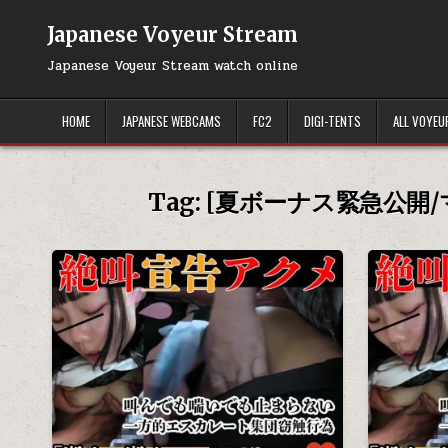
Skip
to
Japanese Voyeur Stream
content
Japanese Voyeur Stream watch online
HOME
JAPANESE WEBCAMS
FC2
DIGI-TENTS
ALL VOYEU
Tag:
[夏ボーナス緊急公開/