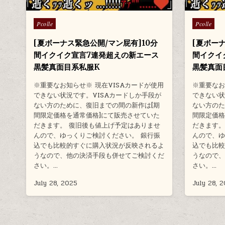
Posted
Posted
Pcolle
Pcolle
in
in
[夏ボーナス緊急公開/マン屁有]10分
[夏ボー
間イクイク宣言7連発超えの新エース
間イクイ
黒髪真面目系私服K
黒髪真面
※重要なお知らせ※ 現在VISAカードが使用
※重要なお
できない状況です。VISAカードしか手段が
できない状
ない方のために、復旧までの間の新作は[期
ない方のた
間限定価格を通常価格]にて販売させていた
間限定価格
だきます。 復旧後も値上げ予定はありませ
だきます。
んので、ゆっくりご検討ください。 銀行振
んので、ゆ
込でも比較的すぐに購入状況が反映されるよ
込でも比
うなので、他の決済手段も併せてご検討くだ
うなので
さい。…
さい。…
July 28, 2025
July 28, 