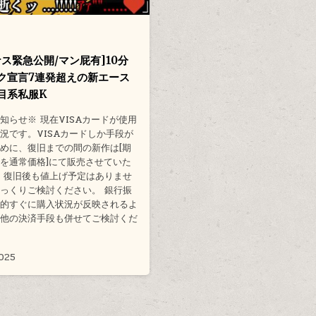
ナス緊急公開/マン屁有]10分
ク宣言7連発超えの新エース
目系私服K
知らせ※ 現在VISAカードが使用
況です。VISAカードしか手段が
めに、復旧までの間の新作は[期
を通常価格]にて販売させていた
 復旧後も値上げ予定はありませ
っくりご検討ください。 銀行振
較的すぐに購入状況が反映されるよ
、他の決済手段も併せてご検討くだ
2025