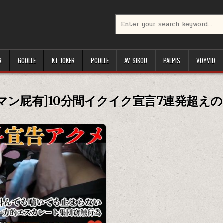
Search
for:
R
GCOLLE
KT-JOKER
PCOLLE
AV-SIKOU
PALPIS
VOYVID
マン屁有]10分間イクイク宣言7連発超え