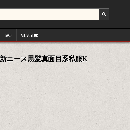
LAXD
ALL VOYEUR
の新エース黒髪真面目系私服K