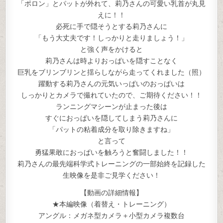
「ポロン」とパットが外れて、莉乃さんの可愛い乳首が丸見
えに！！
必死に手で隠そうとする莉乃さんに
「もう大丈夫です！しっかりと走りましょう！」
と強く声をかけると
莉乃さんは時よりおっぱいを隠すことなく
巨乳をブリンブリンと揺らしながら走ってくれました（照）
躍動する莉乃さんの元気いっぱいのおっぱいは
しっかりとカメラで撮れていたので、ご期待ください！！
ランニングマシーンが止まった後は
すぐにおっぱいを隠してしまう莉乃さんに
「パットの粘着成分を取り除きますね」
と言って
勇猛果敢におっぱいを触ろうと奮闘しました！！
莉乃さんの最先端科学式トレーニングの一部始終を記録した
生映像を是非ご見学ください！
【動画の詳細情報】
★本編映像（着替え・トレーニング）
アングル：メガネ型カメラ＋小型カメラ複数台