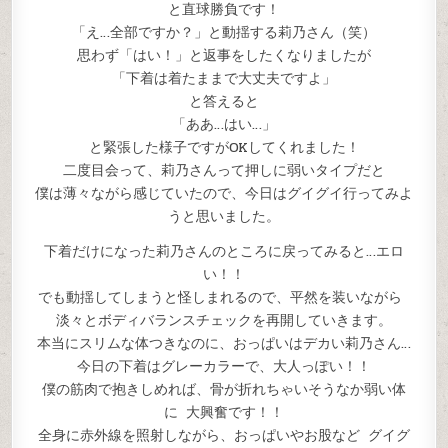
と直球勝負です！
「え…全部ですか？」と動揺する莉乃さん（笑）
思わず「はい！」と返事をしたくなりましたが
「下着は着たままで大丈夫ですよ」
と答えると
「ああ…はい…」
と緊張した様子ですがOKしてくれました！
二度目会って、莉乃さんって押しに弱いタイプだと
僕は薄々ながら感じていたので、今日はグイグイ行ってみよ
うと思いました。
下着だけになった莉乃さんのところに戻ってみると…エロ
い！！
でも動揺してしまうと怪しまれるので、平然を装いながら
淡々とボディバランスチェックを再開していきます。
本当にスリムな体つきなのに、おっぱいはデカい莉乃さん…
今日の下着はグレーカラーで、大人っぽい！！
僕の筋肉で抱きしめれば、骨が折れちゃいそうなか弱い体
に 大興奮です！！
全身に赤外線を照射しながら、おっぱいやお股など グイグ