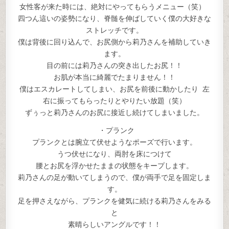
女性客が来た時には、絶対にやってもらうメニュー（笑）
四つん這いの姿勢になり、脊髄を伸ばしていく僕の大好きな
ストレッチです。
僕は背後に回り込んで、お尻側から莉乃さんを補助していき
ます。
目の前には莉乃さんの突き出したお尻！！
お肌が本当に綺麗でたまりません！！
僕はエスカレートしてしまい、お尻を前後に動かしたり 左
右に振ってもらったりとやりたい放題（笑）
ずぅっと莉乃さんのお尻に接近し続けてしまいました。
・プランク
プランクとは腕立て伏せようなポーズで行います。
うつ伏せになり、両肘を床につけて
腰とお尻を浮かせたままの状態をキープします。
莉乃さんの足が動いてしまうので、僕が両手で足を固定しま
す。
足を押さえながら、プランクを健気に続ける莉乃さんをみる
と
素晴らしいアングルです！！