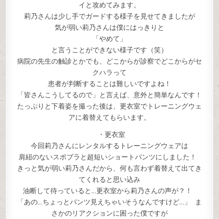
イと攻めてみます。
莉乃さんは少し手でガードする様子を見せてきましたが
気が弱い莉乃さんは僕にはっきりと
「やめて」
と言うことができない様子です（笑）
病院の先生の触診とかでも、どこからが診察でどこからがセ
クハラって
患者が判断することは難しいですよね！
「皆さんこうしてるので」と言えば、意外と簡単なんです！
たっぷりと下着姿を撮った後は、更衣室でトレーニングウェ
アに着替えてもらいます。
・更衣室
今回莉乃さんにレンタルするトレーニングウェアは
肩紐のないスポブラと超短いショートパンツにしました！
きっと気が弱い莉乃さんだから、何も言わず着替えて出てき
てくれると思い込み
油断して待っていると…更衣室から莉乃さんの声が？！
「あの…ちょっとパンツ見えちゃいそうなんですけど…」 ま
さかのリアクションに困った僕ですが