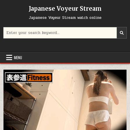
Skip
Japanese Voyeur Stream
to
content
Japanese Voyeur Stream watch online
Search
for:
MENU