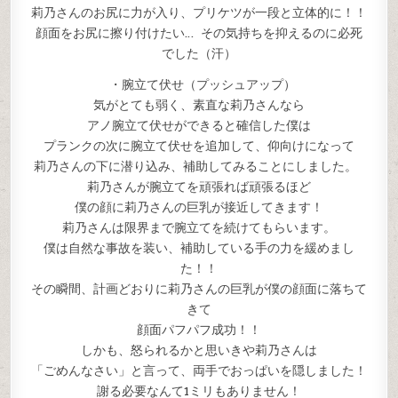
莉乃さんのお尻に力が入り、プリケツが一段と立体的に！！
顔面をお尻に擦り付けたい… その気持ちを抑えるのに必死
でした（汗）
・腕立て伏せ（プッシュアップ）
気がとても弱く、素直な莉乃さんなら
アノ腕立て伏せができると確信した僕は
プランクの次に腕立て伏せを追加して、仰向けになって
莉乃さんの下に潜り込み、補助してみることにしました。
莉乃さんが腕立てを頑張れば頑張るほど
僕の顔に莉乃さんの巨乳が接近してきます！
莉乃さんは限界まで腕立てを続けてもらいます。
僕は自然な事故を装い、補助している手の力を緩めまし
た！！
その瞬間、計画どおりに莉乃さんの巨乳が僕の顔面に落ちて
きて
顔面パフパフ成功！！
しかも、怒られるかと思いきや莉乃さんは
「ごめんなさい」と言って、両手でおっぱいを隠しました！
謝る必要なんて1ミリもありません！