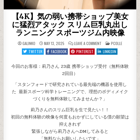
【4K】気の弱い携帯ショップ美女
に猛烈アタック スリム巨乳丸出し
ランニング スポーツジム内映像
ON
POSTED
GALINKO
MAY 13, 2025
LEAVE A COMMENT
PCOLLE
【4K】
IN
気
TWITTER
FACEBOOK
PINTEREST
LINKEDIN
の
弱
い
携
今回のお客様：莉乃さん 23歳 携帯ショップ受付（無料体験
帯
2回目）
シ
ョ
ッ
「スタンフォードで研究されている最先端の機器を使用し
プ
美
た 最新スポーツ科学トレーニングで、理想のボディメイク
女
に
づくりを無料体験してみませんか？」
猛
烈
ア
莉乃さんのスリム巨乳を生で見たい！！
タ
ッ
初回の無料体験の映像を何度もおかずにしている僕の願望は
ク
ス
抑えきれず
リ
ム
緊張しながら莉乃さんへDMしてみると
巨
乳
「無料ならお願いしたいです」