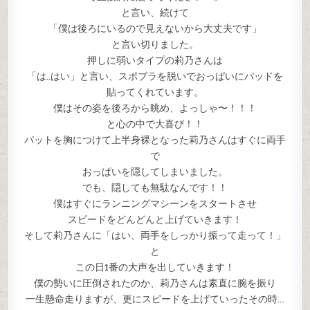
と言い、続けて
「僕は後ろにいるので見えないから大丈夫です」
と言い切りました。
押しに弱いタイプの莉乃さんは
「は..はい」と言い、スポブラを脱いでおっぱいにパッドを
貼ってくれています。
僕はその姿を後ろから眺め、よっしゃ〜！！！
と心の中で大喜び！！
パットを胸につけて上半身裸となった莉乃さんはすぐに両手
で
おっぱいを隠してしまいました。
でも、隠しても無駄なんです！！
僕はすぐにランニングマシーンをスタートさせ
スピードをどんどんと上げていきます！
そして莉乃さんに「はい、両手をしっかり振って走って！」
と
この日1番の大声を出していきます！
僕の勢いに圧倒されたのか、莉乃さんは素直に腕を振り
一生懸命走りますが、更にスピードを上げていったその時…