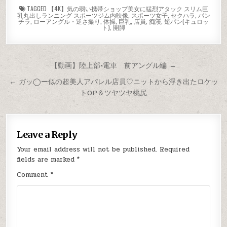
TAGGED
【4K】気の弱い携帯ショップ美女に猛烈アタック スリム巨
乳丸出しランニング スポーツジム内映像
,
スポーツ女子
,
セクハラ
,
パン
チラ
,
ローアングル・逆さ撮り
,
体操
,
巨乳
,
店員
,
痴漢
,
短パン(キュロッ
ト)
,
開脚
Post
【動画】陸上部×電車 前アングル編 →
navigation
← ガッ◯ー似の超美人アパレル店員♡ニットから浮き出たロケッ
トOP＆ツヤツヤ桃尻
Leave a Reply
Your email address will not be published.
Required
fields are marked
*
Comment
*