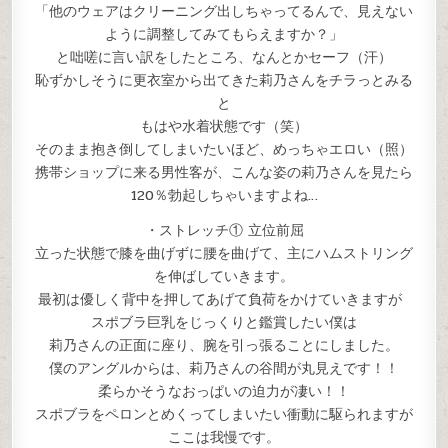
「他のウェアはクリーニング出しちゃってるんで、見えない
ように調整してみてもらえますか？」
と咄嗟に言い訳をしたところ、なんとかセーフ（汗）
恥ずかしそうに更衣室から出てきた莉乃さんをチラっとみる
と
もはや水着状態です（笑）
そのまま抱き倒してしまいたいほど、めっちゃエロい（照）
携帯ショップに来る男性客が、こんな姿の莉乃さんを見たら
120％勃起しちゃいますよね…
・ストレッチ① 立位前屈
立った状態で膝を曲げずに腰を曲げて、主にハムストリング
を伸ばしていきます。
最初は優しく背中を押してあげて負荷をかけていきますが
スポブラ巨乳をじっくりと鑑賞したい僕は
莉乃さんの正面に座り、腕を引っ張ることにしました。
僕のアングルからは、莉乃さんの谷間が丸見えです！！
柔らかそうなおっぱいの迫力が凄い！！
スポブラをペロンとめくってしまいたい衝動に駆られますが
ここは我慢です。