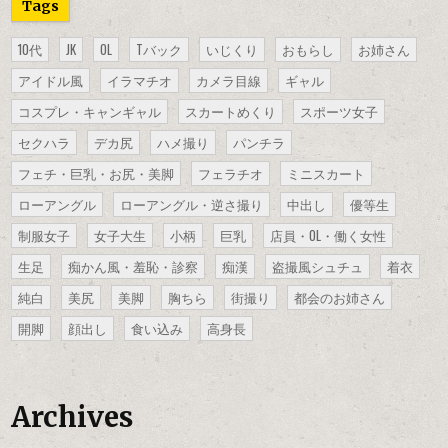
Tags
10代
JK
OL
Tバック
いじくり
おもらし
お姉さん
アイドル風
イラマチオ
カメラ目線
ギャル
コスプレ・キャンギャル
スカートめくり
スポーツ女子
セクハラ
デカ尻
ハメ撮り
パンチラ
フェチ・巨乳・お尻・美脚
フェラチオ
ミニスカート
ローアングル
ローアングル・逆さ撮り
中出し
優等生
制服女子
女子大生
小柄
巨乳
店員・OL・働く女性
生足
痴かん風・羞恥・診察
痴漢
盗撮風シュチュ
着衣
純白
美尻
美脚
胸ちら
街撮り
都会のお姉さん
開脚
顔出し
食い込み
高身長
Archives