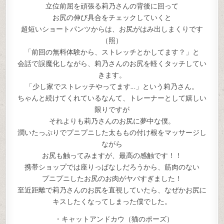
立位前屈を頑張る莉乃さんの背後に回って
お尻の伸び具合をチェックしていくと
超短いショートパンツからは、お尻がはみ出しまくりです
（照）
「前回の無料体験から、ストレッチとかしてます？」と
会話で誤魔化しながら、莉乃さんのお尻を軽くタッチしてい
きます。
「少し家でストレッチやってます…」という莉乃さん。
ちゃんと続けてくれているなんて、トレーナーとして嬉しい
限りですが
それよりも莉乃さんのお尻に夢中な僕。
潤いたっぷりでプニプニした太ももの付け根をマッサージし
ながら
お尻も触ってみますが、最高の感触です！！
携帯ショップでは座りっぱなしだろうから、筋肉のない
プニプニしたお尻のお肉がヤバすぎました！
至近距離で莉乃さんのお尻を直視していたら、なぜかお尻に
キスしたくなってしまった僕でした。
・キャットアンドカウ（猫のポーズ）