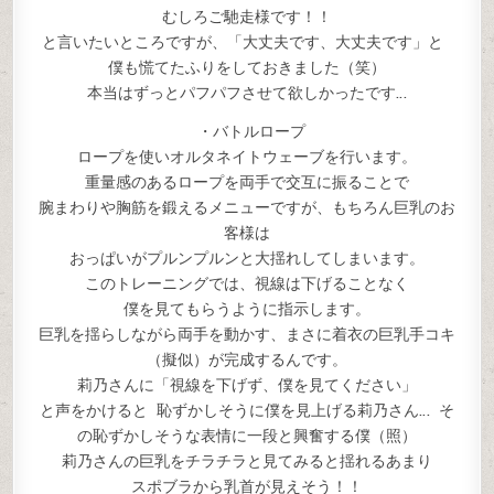
むしろご馳走様です！！
と言いたいところですが、「大丈夫です、大丈夫です」と
僕も慌てたふりをしておきました（笑）
本当はずっとパフパフさせて欲しかったです…
・バトルロープ
ロープを使いオルタネイトウェーブを行います。
重量感のあるロープを両手で交互に振ることで
腕まわりや胸筋を鍛えるメニューですが、もちろん巨乳のお
客様は
おっぱいがプルンプルンと大揺れしてしまいます。
このトレーニングでは、視線は下げることなく
僕を見てもらうように指示します。
巨乳を揺らしながら両手を動かす、まさに着衣の巨乳手コキ
（擬似）が完成するんです。
莉乃さんに「視線を下げず、僕を見てください」
と声をかけると 恥ずかしそうに僕を見上げる莉乃さん… そ
の恥ずかしそうな表情に一段と興奮する僕（照）
莉乃さんの巨乳をチラチラと見てみると揺れるあまり
スポブラから乳首が見えそう！！