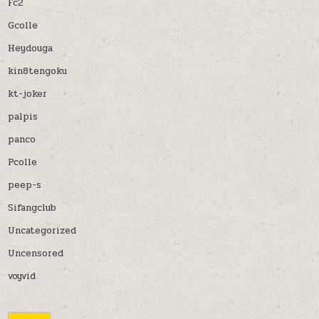
Fc2
Gcolle
Heydouga
kin8tengoku
kt-joker
palpis
panco
Pcolle
peep-s
Sifangclub
Uncategorized
Uncensored
voyvid