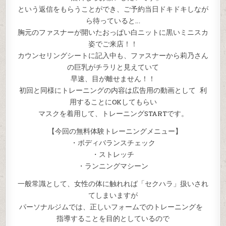
丸
出
という返信をもらうことができ、ご予約当日ドキドキしなが
し
ラ
ら待っていると…
ン
ニ
胸元のファスナーが開いたおっぱい白ニットに黒いミニスカ
ン
姿でご来店！！
グ
ス
カウンセリングシートに記入中も、ファスナーから莉乃さん
ポ
ー
の巨乳がチラリと見えていて
ツ
ジ
早速、目が離せません！！
ム
内
初回と同様にトレーニングの内容は広告用の動画として 利
映
像
用することにOKしてもらい
マスクを着用して、トレーニングSTARTです。
【今回の無料体験トレーニングメニュー】
・ボディバランスチェック
・ストレッチ
・ランニングマシーン
一般常識として、女性の体に触れれば「セクハラ」扱いされ
てしまいますが
パーソナルジムでは、正しいフォームでのトレーニングを
指導することを目的としているので