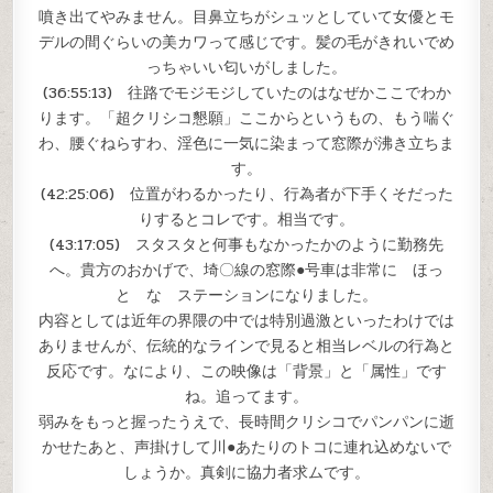
噴き出てやみません。目鼻立ちがシュッとしていて女優とモ
デルの間ぐらいの美カワって感じです。髪の毛がきれいでめ
っちゃいい匂いがしました。
(36:55:13) 往路でモジモジしていたのはなぜかここでわか
ります。「超クリシコ懇願」ここからというもの、もう喘ぐ
わ、腰ぐねらすわ、淫色に一気に染まって窓際が沸き立ちま
す。
(42:25:06) 位置がわるかったり、行為者が下手くそだった
りするとコレです。相当です。
(43:17:05) スタスタと何事もなかったかのように勤務先
へ。貴方のおかげで、埼〇線の窓際●号車は非常に ほっ
と な ステーションになりました。
内容としては近年の界隈の中では特別過激といったわけでは
ありませんが、伝統的なラインで見ると相当レベルの行為と
反応です。なにより、この映像は「背景」と「属性」です
ね。追ってます。
弱みをもっと握ったうえで、長時間クリシコでパンパンに逝
かせたあと、声掛けして川●あたりのトコに連れ込めないで
しょうか。真剣に協力者求ムです。