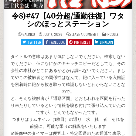
令8)#47【40分超/通勤往復】ワタ
シのほっとステーション
ON
POSTED
GALINKO
JULY 7, 2026
LEAVE A COMMENT
PCOLLE
令
IN
8)#47【40
TWITTER
FACEBOOK
PINTEREST
LINKEDIN
分
超/
通
勤
タイトルの意味はあまり気にしないでください。検索しない
往
でください、仮になにかのキャッチコピーだとしても、その
復】
ワ
会社の本社がどこにあるかとかは調べないでください。まし
タ
シ
てやこの被触者との関係性はなんて、鞄に入っている入館証
の
ほ
を密着時に鞄から抜き取って確認しないとわからないことな
っ
と
ので。
ス
テ
と、そんな被触者が「通勤区間」とおもわれる区間を行った
ー
シ
り来たりしているという情報を嗅ぎ付けて張り込んでいたの
ョ
ン
ですが、とんでもなかったです。
つまりはサムネイル（1枚目）の通り 求 触 者 それを
前提に、可能な限りの解説をいたします
※映像中のタイマーは便宜上・特定回避のため通算で表示し