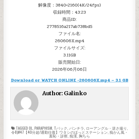
解像度：3840×2160(4K/24fps)
収録時間：43:23
商品ID:
2778516a217ab738bd5
ファイル名:
260606X.mp4
ファイルサイズ:
3.11GB
販売開始日:
2026年06月06日
Download or WATCH ONLINE -260606X.mp4 – 3.1 GB
Author:
Galinko
TAGGED
OL
,
PARAPHISM
,
Tバック
,
パンチラ
,
ローアングル・逆さ撮り
,
令8)#47【40分超/通勤往復】ワタシのほっとステーション
,
痴かん風・
羞恥・診察
,
痴漢
,
胸ちら