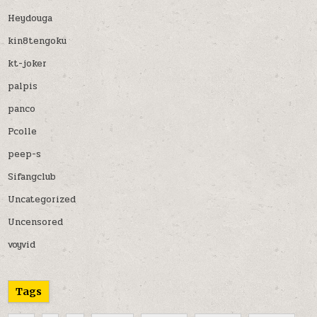
Heydouga
kin8tengoku
kt-joker
palpis
panco
Pcolle
peep-s
Sifangclub
Uncategorized
Uncensored
voyvid
Tags