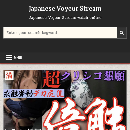
Skip
Japanese Voyeur Stream
to
content
Japanese Voyeur Stream watch online
Search
for:
MENU