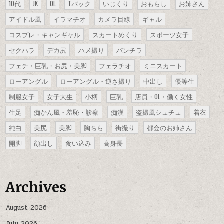
10代
JK
OL
Tバック
いじくり
おもらし
お姉さん
アイドル風
イラマチオ
カメラ目線
ギャル
コスプレ・キャンギャル
スカートめくり
スポーツ女子
セクハラ
デカ尻
ハメ撮り
パンチラ
フェチ・巨乳・お尻・美脚
フェラチオ
ミニスカート
ローアングル
ローアングル・逆さ撮り
中出し
優等生
制服女子
女子大生
小柄
巨乳
店員・OL・働く女性
生足
痴かん風・羞恥・診察
痴漢
盗撮風シュチュ
着衣
純白
美尻
美脚
胸ちら
街撮り
都会のお姉さん
開脚
顔出し
食い込み
高身長
Archives
August 2026