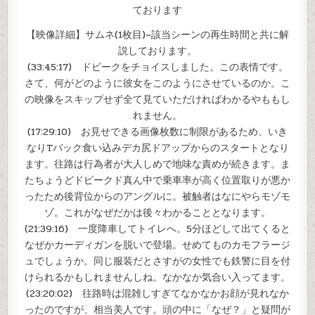
ております
【映像詳細】サムネ(1枚目)~該当シーンの再生時間と共に解
説しております。
(33:45:17) ドピークをチョイスしました。この表情です。
さて、何がどのように彼女をこのようにさせているのか。こ
の映像をスキップせず全て見ていただければわかるやももし
れません。
(17:29:10) お見せできる画像枚数に制限があるため、いき
なりTバック食い込みデカ尻ドアップからのスタートとなり
ます。往路は行為者が大人しめで地味な責めが続きます。ま
たちょうどドピークド真ん中で乗車率が高く位置取りが悪か
ったため後背位からのアングルに。被触者はなにやらモゾモ
ゾ。これがなぜだかは後々わかることとなります。
(21:39:16) 一度降車してトイレへ。5分ほどして出てくると
なぜかカーディガンを脱いで登場。せめてものカモフラージ
ュでしょうか。同じ服装だとさすがの女性でも鉄警に目を付
けられるかもしれませんしね。なかなか気合い入ってます。
(23:20:02) 往路時は混雑しすぎてなかなかお顔が見れなか
ったのですが、相当美人です。頭の中に「なぜ？」と疑問が